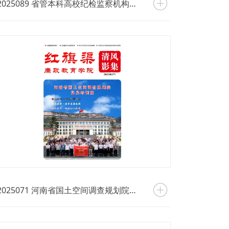

2025089 省管本科高校纪检监察机构监督执纪执法业务骨干培训班


2025071 河南省国土空间调查规划院党员培训班