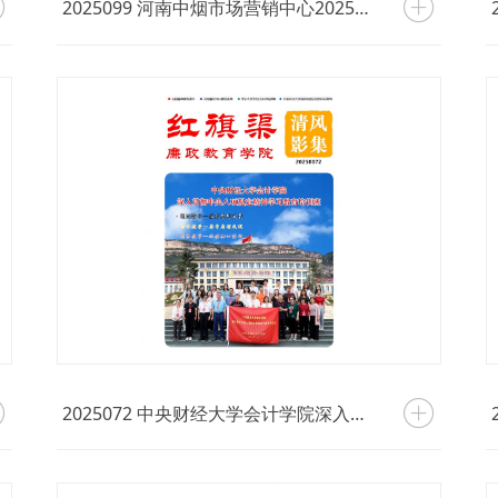


2025099 河南中烟市场营销中心2025年党员集中培训第三期



2025072 中央财经大学会计学院深入贯彻中央八项规定精神学习教育培训班