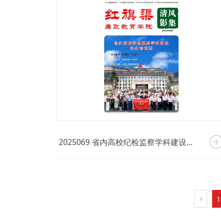

2025069 省内高校纪检监察学科建设实务培训班
1