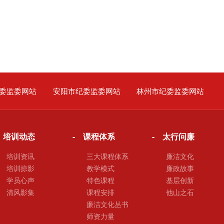
委监委网站
安阳市纪委监委网站
林州市纪委监委网站
 培训动态
- 课程体系
- 太行问廉
培训资讯
三大课程体系
廉洁文化
培训掠影
教学模式
廉政故事
学员心声
特色课程
基层创新
清风影集
课程安排
他山之石
廉洁文化丛书
师资力量