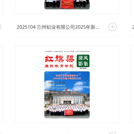


2025104 兰州铝业有限公司2025年新任党组织书记培训班
