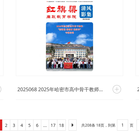



2025068 2025年哈密市高中骨干教师“新课程 新教材 新高考”专题培训
2
3
4
5
6
...
17
18
共208条 18页，到第
页