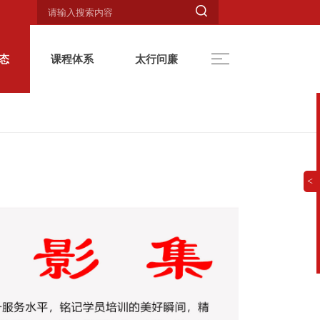

态
课程体系
太行问廉
>