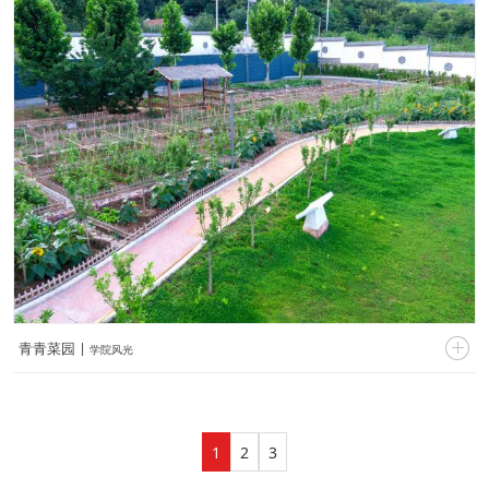


青青菜园 |
学院风光
1
2
3