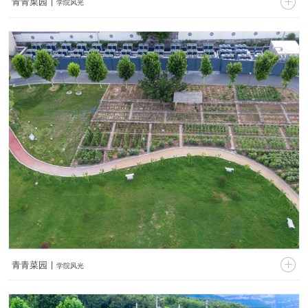

青青菜园 |
学院风光


青青菜园 |
学院风光