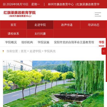
2026年08月10日 星期一 | 林州市廉政教育中心（红旗渠廉政教育学

院）官网
首页
走进学院
政声传递
培训动态
课程体系
太行问廉
学院概况
组织机构
学院设施
安阳市党的自我革命主题教育馆
学院
当前位置：
首页
>
走进学院
>
学院风光
>
