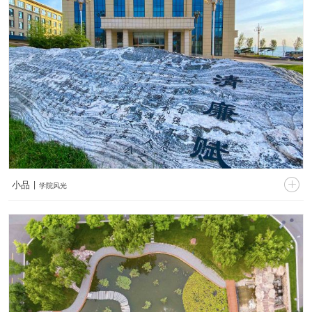


小品 |
学院风光