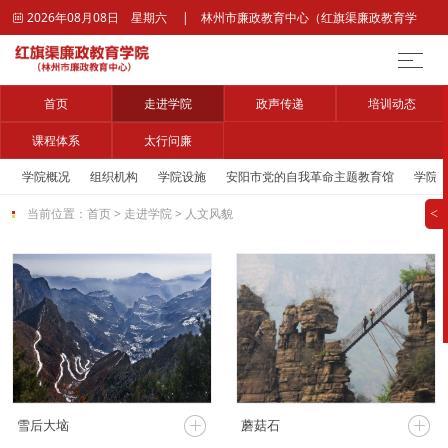
2026年08月08日 星期六 | 林州市廉政教育中心（红旗渠廉政教育学

院）官网
首页
走进学院
政声传递
培训动态
课程体系
太行问廉
学院概况
组织机构
学院设施
安阳市党的自我革命主题教育馆
学院
当前位置：
首页
>
走进学院
>
人文风貌
>




雪后大垴
蘑菇石