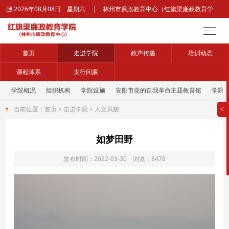
2026年08月08日 星期六 | 林州市廉政教育中心（红旗渠廉政教育学

院）官网
首页
走进学院
政声传递
培训动态
课程体系
太行问廉
学院概况
组织机构
学院设施
安阳市党的自我革命主题教育馆
学院
当前位置：
首页
>
走进学院
>
人文风貌
>
如梦田野
发布时间：2022-03-30 浏览：8478