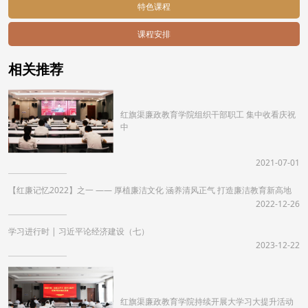
特色课程
课程安排
相关推荐
红旗渠廉政教育学院组织干部职工 集中收看庆祝
中
2021-07-01
【红廉记忆2022】之一 —— 厚植廉洁文化 涵养清风正气 打造廉洁教育新高地
2022-12-26
学习进行时 | 习近平论经济建设（七）
2023-12-22
红旗渠廉政教育学院持续开展大学习大提升活动