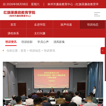
2026年08月08日 星期六 | 林州市廉政教育中心（红旗渠廉政教育学

院）官网
首页
走进学院
政声传递
培训动态
课程体系
太行问廉
培训资讯
培训掠影
学员心声
清风影集
当前位置：
首页
>
培训动态
>
培训资讯
>