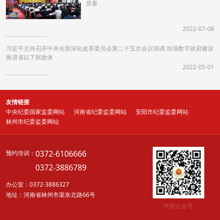
质量
2022-07-08
习近平主持召开中央全面深化改革委员会第二十五次会议强调 加强数字政府建设
推进省以下财政体
2022-05-01
友情链接
中央纪委国家监委网站
河南省纪委监委网站
安阳市纪委监委网站
林州市纪委监委网站
0372-6106666
预约培训：
0372-3886789
办公室：0372-3886327
地址：河南省林州市渠东北路66号
学院公众号