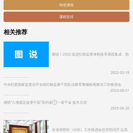
特色课程
课程安排
相关推荐
图说丨2022 促进纪检监察体制改革系统集成、协
2022-03-18
中央纪委国家监委召开全国纪检监察干部队伍教育整顿检视整治工作推进会
2023-08-01
感悟“八项规定改变中国”系列谈①一诺千金 徙木立信
2025-06-20
全省巡察村（社区）工作推进会在安阳召开 以高