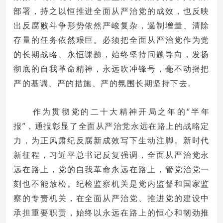
部署，持之以恒推进全面从严治党的成效，也反映
出反腐败斗争形势依然严峻复杂，遏制增量、清除
存量的任务依然艰巨。必须把全面从严治党作为党
的长期战略、永恒课题，始终坚持问题导向，发扬
彻底的自我革命精神，永远吹冲锋号，毫不动摇把
严的基调、严的措施、严的氛围长期坚持下去。
作为贯彻党的二十大精神开局之年的“半年
报”，通报彰显了全面从严治党永远在路上的战略定
力，为正风肃纪反腐新成效写下生动注脚。新时代
新征程，习近平总书记反复强调，全面从严治党永
远在路上，党的自我革命永远在路上，管党治党一
刻也不能放松。纪检监察机关是党内监督和国家监
察的专责机关，在全面从严治党、推进党的建设中
承担重要职责，始终以永远在路上的恒心和韧劲推