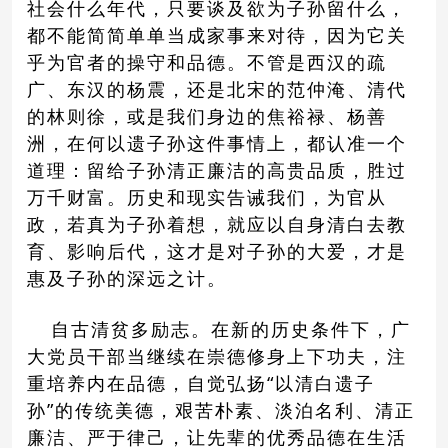
社会什么年代，只要谈及欲为子孙留什么，
都不能简简单单当成家事来对待，因为它关
乎为官者的操守和品德。不管是西汉的疏
广、东汉的杨震，还是北宋的范仲淹、清代
的林则徐，或是我们身边的焦裕禄、杨善
洲，在何以遗子孙这件事情上，都认准一个
道理：留给子孙清正廉洁的高贵品质，胜过
万千财富。历史和现实告诫我们，为官从
政，若真为子孙着想，就应以自身清白去教
育、影响后代，这才是对子孙的大爱，才是
惠及子孙的深远之计。
自古清贫多励志。在新的历史条件下，广
大党员干部当继续在崇德修身上下功夫，注
重培养内在品德，自觉弘扬“以清白遗子
孙”的传统美德，艰苦朴素、淡泊名利、清正
廉洁、严于律己，让先辈的优秀品德在生活