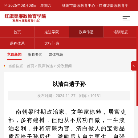
2026年08月08日 星期六 | 林州市廉政教育中心（红旗渠廉政教育学

院）官网
首页
走进学院
政声传递
培训动态
课程体系
太行问廉
党政新闻
廉政要闻
媒体视角
当前位置：
首页
>
政声传递
>
党政新闻
>
以清白遗子孙
发布时间：2024-11-27 浏览：10131
南朝梁时期政治家、文学家徐勉，居官吏
部，多有建树，但他从不居功自傲，一生淡
泊名利，并将清廉为官、清白做人的宝贵品
质留给子孙后代，激励后人自力更生、自强