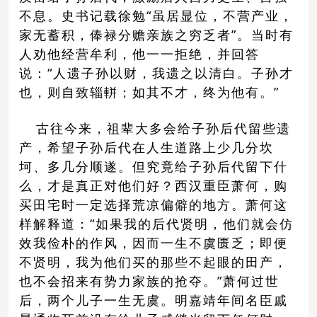
不息。史书记载徐勉“虽居显位，不营产业，
家无蓄积，俸禄分赡亲族之穷乏者”。当时有
人劝他经营牟利，他一一拒绝，并回答
说：“人遗子孙以财，我遗之以清白。子孙才
也，则自致辎軿；如其不才，终为他有。”
古往今来，祖辈大多会给子孙后代留些遗
产，希望子孙后代在人生道路上少几分坎
坷、多几分顺遂。但究竟给子孙后代留下什
么，才是真正对他们好？西汉重臣萧何，购
买田宅时一定选择荒凉偏僻的地方。萧何这
样解释道：“如果我的后代贤明，他们就会仿
效我俭朴的作风，因而一生不虞匮乏；即便
不贤明，我为他们买的那些不起眼的田产，
也不会招来有势力家族的抢夺。”萧何过世
后，两个儿子一生无虞。明嘉靖年间名臣戚