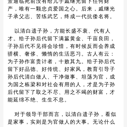
景通临死前没有给儿子戚继光留下任何财
产，唯有一颗忠贞爱国之心。后来，戚继光
子承父志、苦练武艺，终成一代抗倭名将。
以清白遗子孙，方能长盛不衰、代有人
才。给子孙后代留下满籯黄金、千亩良田，
子孙后代不见得会珍惜，有时候反而会养成
骄横、奢侈、懒惰的生活恶习。古人有云：
为子孙作富贵计者，十败其九。给子孙后代
留下好品德、好传统、好家风，教育引导子
孙后代清白做人、干净做事、坦荡为官，成
为国之栋梁和对社会有用的人，才是为子孙
后代留下了取之不尽、用之不竭的财富，才
能延绵不绝、生生不息。
对于领导干部而言，以清白遗子孙，看似
是家事，实则是为官做人的大事。无论什么