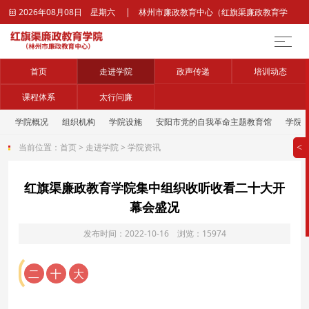
2026年08月08日 星期六 | 林州市廉政教育中心（红旗渠廉政教育学

院）官网
首页
走进学院
政声传递
培训动态
课程体系
太行问廉
学院概况
组织机构
学院设施
安阳市党的自我革命主题教育馆
学院
当前位置：
首页
>
走进学院
>
学院资讯
>
红旗渠廉政教育学院集中组织收听收看二十大开
幕会盛况
发布时间：2022-10-16 浏览：15974
二
十
大