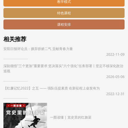
教学模式
特色课程
课程安排
相关推荐
​​安阳日报评论员：摒弃骄娇二气 贡献青春力量
2022-11-09
深刻领悟"三个更加"重要要求 坚决落实"六个强化"任务部署丨坚定不移深化政治
巡视
2026-05-06
【红廉记忆2022】之五 —— 强队伍提素质 在新征程上奋发有为
2022-12-31
一图读懂 | 党史里的红旗渠