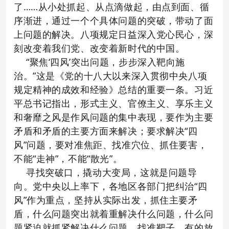
了……从小处抓起、从点滴做起，由点到面、循
序渐进，通过一个个具体问题的突破，带动了面
上问题的解决。八项规定日益深入党心民心，深
刻改变着我们党、改变着新时代的中国。
“聚焦‘四风’突出问题，步步深入靶向施
治。”这是《党的十八大以来深入贯彻中央八项
规定精神的成效和经验》总结的重要一条。习近
平总书记指出，形式主义、官僚主义、享乐主义
和奢靡之风是作风问题的集中表现，要作为主要
矛盾和矛盾的主要方面来解决；要求解决“四
风”问题，要对准焦距、找准穴位、抓住要害，
不能“走神”，不能“散光”。
寻找突破口，撬动大变局，这就是问题导
向。党中央以上率下，各地区各部门把纠治“四
风”作为重点，坚持从实际出发，抓住主要矛
盾，什么问题突出就着重解决什么问题，什么问
题紧迫就抓紧解决什么问题，找准靶子、有的放