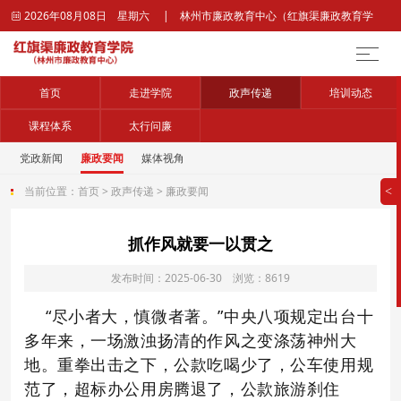
2026年08月08日 星期六 | 林州市廉政教育中心（红旗渠廉政教育学

院）官网
首页
走进学院
政声传递
培训动态
课程体系
太行问廉
党政新闻
廉政要闻
媒体视角
当前位置：
首页
>
政声传递
>
廉政要闻
>
抓作风就要一以贯之
发布时间：2025-06-30 浏览：8619
“尽小者大，慎微者著。”中央八项规定出台十
多年来，一场激浊扬清的作风之变涤荡神州大
地。重拳出击之下，公款吃喝少了，公车使用规
范了，超标办公用房腾退了，公款旅游刹住