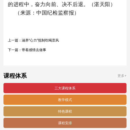
的进程中，奋力向前、决不后退。（
湛天阳）
（来源：中国纪检监察报）
上一篇：
涵养“心力”抵制吃喝歪风
下一篇：
带着感情去做事
课程体系
更多+
三大课程体系
教学模式
特色课程
课程安排