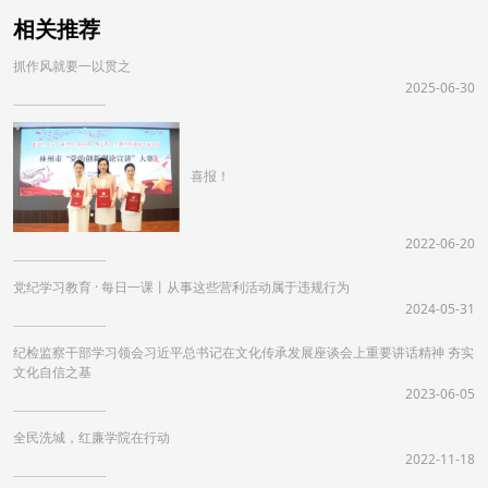
相关推荐
抓作风就要一以贯之
2025-06-30
喜报！
2022-06-20
党纪学习教育 · 每日一课丨从事这些营利活动属于违规行为
2024-05-31
纪检监察干部学习领会习近平总书记在文化传承发展座谈会上重要讲话精神 夯实
文化自信之基
2023-06-05
全民洗城，红廉学院在行动
2022-11-18